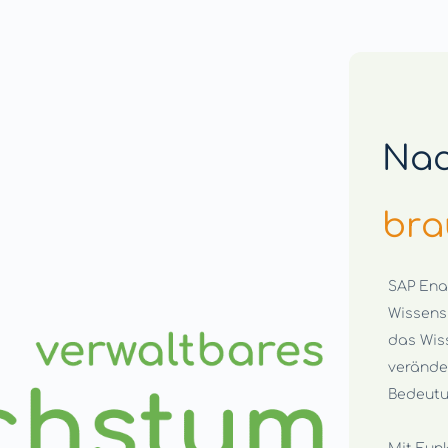
Nac
bra
SAP Enab
Wissensi
das Wiss
verände
Bedeutu