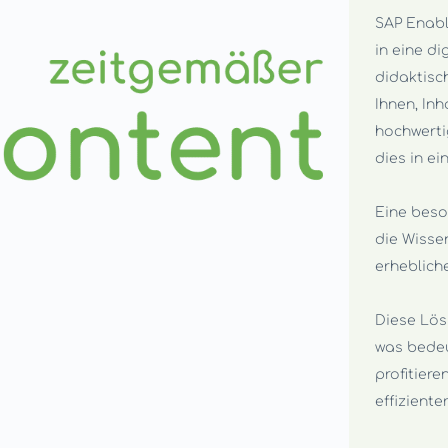
SAP Enabl
in eine di
didaktisc
Ihnen, Inh
hochwerti
dies in ei
Eine beso
die Wisse
erheblich
Diese Lös
was bedeu
profitier
effiziente