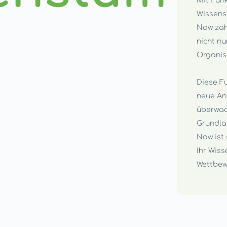
Mit Fun
Wissens
Now zah
nicht nu
Organis
Diese F
neue An
überwac
Grundla
Now ist 
Ihr Wis
Wettbew