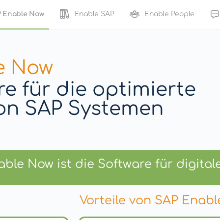
 Enable Now
Enable SAP
Enable People
e Now
re für die optimierte
on SAP Systemen
ble Now ist die Software für digit
Vorteile von SAP Enab